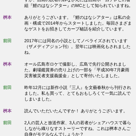
組『鯉のはなシアター』のMCとして知られていますね。
桝本
ありがとうございます。『鯉のはなシアター』は私の企
画・構成で2014年からスタートしました。毎回さまざま
なゲストをお招きしてカープ秘話を紹介しています。
前田
2017年には同名の小説としてノベライズされています
（ザメディアジョン刊）。翌年には映画化もされました
ね。
桝本
オール広島市ロケで撮影し、広島で先行公開されまし
た。劇場鑑賞券の売り上げの一部を「平成30年7月豪雨
災害被災者支援義援金」として寄付いたしました。
前田
昨年12月には新作小説『三人』を文藝春秋から刊行され
ました。私も買って、とてもおもしろくて一気に読んで
しまいました。
桝本
読んでいただいたんですか！ ありがとうございます。
前田
2人の芸人と放送作家、3人の若者がシェアハウスで暮ら
しながら織りなすストーリーですね。これは桝本さんご
自身がモデルなんでしょうか？