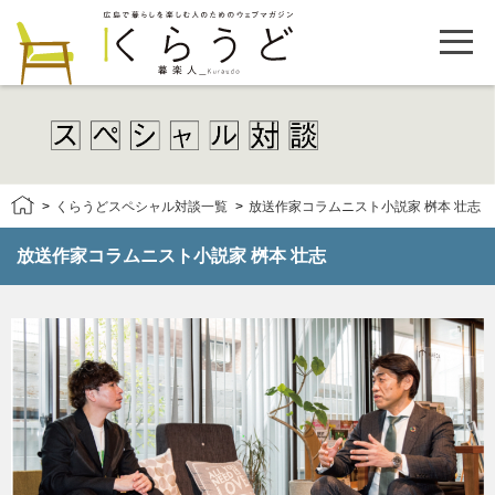
くらうどスペシャル対談一覧
放送作家コラムニスト小説家 桝本 壮志
放送作家コラムニスト小説家 桝本 壮志