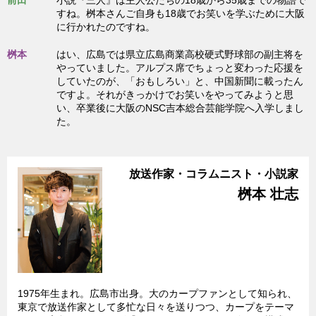
前田
小説『三人』は主人公たちの18歳から35歳までの物語で
すね。桝本さんご自身も18歳でお笑いを学ぶために大阪
に行かれたのですね。
桝本
はい、広島では県立広島商業高校硬式野球部の副主将を
やっていました。アルプス席でちょっと変わった応援を
していたのが、「おもしろい」と、中国新聞に載ったん
ですよ。それがきっかけでお笑いをやってみようと思
い、卒業後に大阪のNSC吉本総合芸能学院へ入学しまし
た。
放送作家・コラムニスト・小説家
桝本 壮志
1975年生まれ。広島市出身。大のカープファンとして知られ、
東京で放送作家として多忙な日々を送りつつ、カープをテーマ