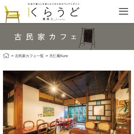
古民家カフェ一覧
天仁庵Kure